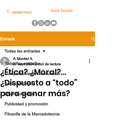
Inicia Sesión
Entrada
Todas las entradas
A. Montiel A.
Todas las entradas
27 sept 2024
2 min de lectura
¿Ética? ¿Moral?...
Comportamiento Consumidor
¿Dispuesto a “todo”
Sociedad Digital
para ganar más?
Emprendedores
Publicidad y promoción
Filosofía de la Mercadotecnia