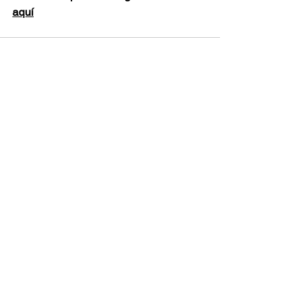
aquí
Ver todo
Entradas recientes