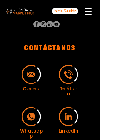
Inicia Sesión
CONTÁCTANOS
Correo
Teléfon
o
Whatsap
LinkedIn
p