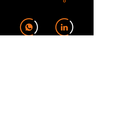
o
Whatsap
LinkedIn
p
Solicita más información sobre nuestros
talleres y/o consultas.
Elige el canal de contacto de tu preferencia.
Inicio