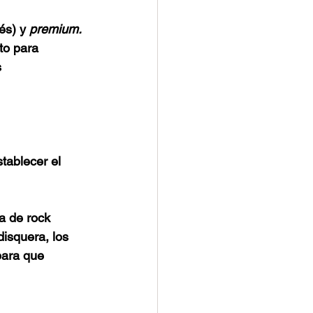
és) y 
premium.
to para 
 
stablecer el 
a de rock 
disquera, los 
para que 