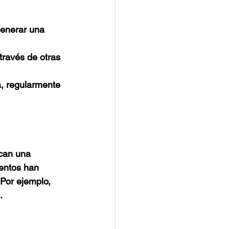
generar una 
través de otras 
a, regularmente 
ocan una 
entos han 
Por ejemplo, 
.