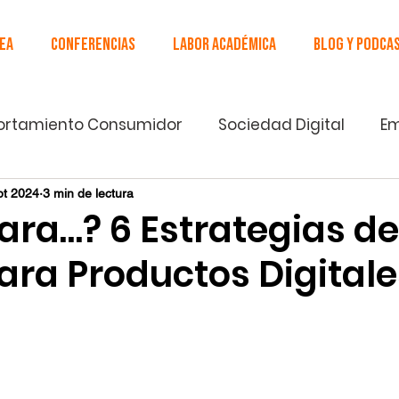
Inicio antiguo
Cursos EN LÍNEA
Aulas online
More
NEA
Conferencias
Labor académica
Blog y Podca
rtamiento Consumidor
Sociedad Digital
E
Filosofía de la Mercadotecnia
pt 2024
3 min de lectura
ara…? 6 Estrategias de
ara Productos Digitale