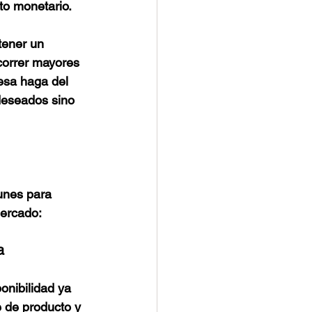
cto monetario.
tener un 
correr mayores 
esa haga del 
deseados sino 
unes para 
mercado: 
a
onibilidad ya 
e de producto y 