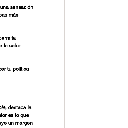
 una sensación 
apas más 
permita 
r la salud 
r tu política 
ple
, destaca la 
lor es lo que 
luye un margen 