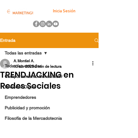
Inicia Sesión
Entrada
Todas las entradas
A. Montiel A.
Todas las entradas
10 abr 2025
2 min de lectura
TRENDJACKING en
Comportamiento Consumidor
Redes Sociales
Sociedad Digital
Emprendedores
Publicidad y promoción
Filosofía de la Mercadotecnia